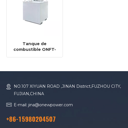
Tanque de
combustible ONFT-
1000D de 1000 l
NO.107 XIYUAN ROAD ,JINAN District,FUZHOU CITY,
FUJIAN,CHINA
E-mail: jina@onewpower.com
+86-15980204507