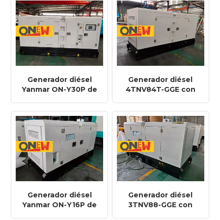
Generador diésel
Generador diésel
Yanmar ON-Y30P de
4TNV84T-GGE con
50 Hz, 24 kW y 30
motor Yanmar ON-
kVA, 4TNV98-GGE
Y20P de 50 Hz, 16 kW
y 20 kVA
Generador diésel
Generador diésel
Yanmar ON-Y16P de
3TNV88-GGE con
50 Hz, 14 kW y 17,5
motor Yanmar ON-