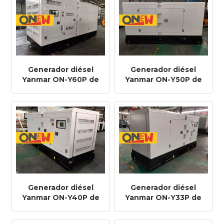
Generador diésel
Generador diésel
Yanmar ON-Y60P de
Yanmar ON-Y50P de
50 Hz, 48 kW y 60
50 Hz, 40 kW y 50
kVA, 4TNV106T-GGE
kVA, 4TNV106-GGE
Generador diésel
Generador diésel
Yanmar ON-Y40P de
Yanmar ON-Y33P de
50 Hz, 32 kW y 40
50 Hz, 26,4 kW y 33
kVA, 4TNV98T-GGE
kVA, 4TNV98-GGE