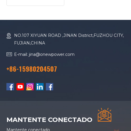
motor Yanmar ON-
Y6P de 50 Hz, 5 kW y
6 kVA
NO.107 XIYUAN ROAD ,JINAN District,FUZHOU CITY,
FUJIAN,CHINA
E-mail: jina@onewpower.com
+86-15980204507
MANTENTE CONECTADO
Mantente conectado