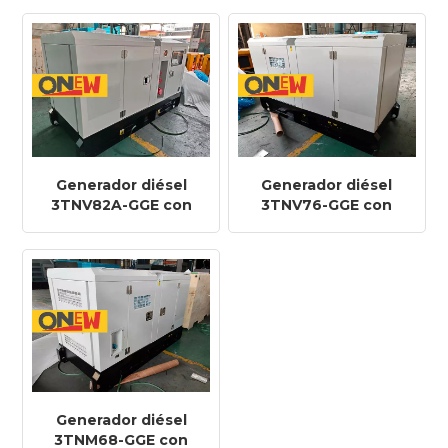
kVA, 4TNV88-GGE
Y12P de 50 Hz, 10 kW
y 12,5 kVA
Generador diésel
Generador diésel
3TNV82A-GGE con
3TNV76-GGE con
motor Yanmar ON-
motor Yanmar ON-
Y10P de 50 Hz, 8 kW y
Y9P de 50 Hz, 7,2 kW
10 kVA
y 9 kVA
Generador diésel
3TNM68-GGE con