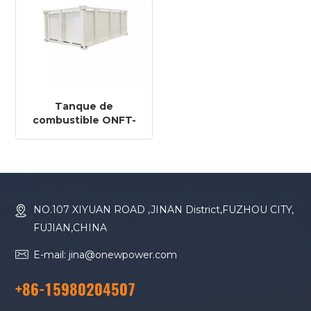
Tanque de
combustible ONFT-
5000D de 5000 l
NO.107 XIYUAN ROAD ,JINAN District,FUZHOU CITY,
FUJIAN,CHINA
E-mail: jina@onewpower.com
+86-15980204507