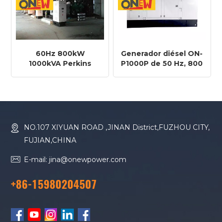
60Hz 800kW
Generador diésel ON-
1000kVA Perkins
P1000P de 50 Hz, 800
Engine 44008TAG2
kW y 1000 kVA con
Diesel Generator
motor Perkins
4008TAG2A
NO.107 XIYUAN ROAD ,JINAN District,FUZHOU CITY,
FUJIAN,CHINA
E-mail: jina@onewpower.com
+86-15980204507