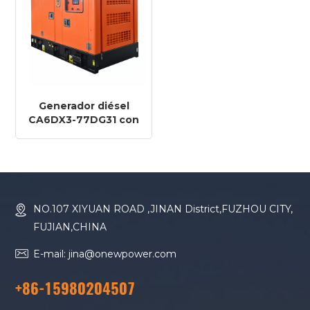
Generador diésel
CA6DX3-77DG31 con
motor FAWDE ON-
625P de 50 Hz, 500
kW y 625 kVA
NO.107 XIYUAN ROAD ,JINAN District,FUZHOU CITY,
FUJIAN,CHINA
E-mail: jina@onewpower.com
+86-15980204507