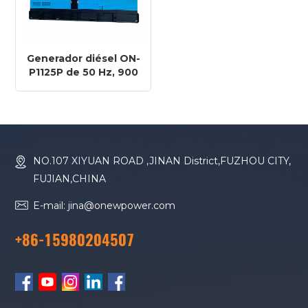
Generador diésel ON-
P1125P de 50 Hz, 900
kW y 1125 kVA con
motor Perkins 4008-
30TAG3
NO.107 XIYUAN ROAD ,JINAN District,FUZHOU CITY,
FUJIAN,CHINA
E-mail: jina@onewpower.com
+86-15980204507