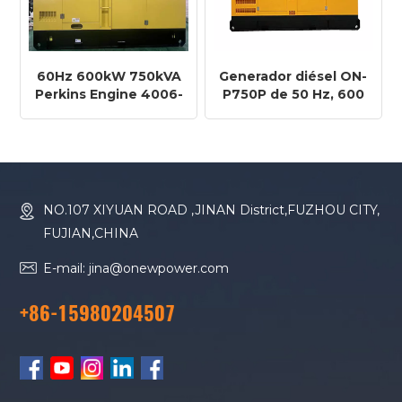
60Hz 600kW 750kVA
Generador diésel ON-
Perkins Engine 4006-
P750P de 50 Hz, 600
23TAG2A Diesel
kW y 750 kVA con
Generator
motor Perkins 4006-
23TAG2A
NO.107 XIYUAN ROAD ,JINAN District,FUZHOU CITY,
FUJIAN,CHINA
E-mail: jina@onewpower.com
+86-15980204507