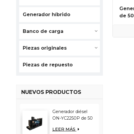
Gener
Generador híbrido
de 50
Banco de carga
Piezas originales
Piezas de repuesto
NUEVOS PRODUCTOS
Generador diésel
ON-YC2250P de 50
Hz, 1800 kW y 2250
LEER MÁS
kVA con motor