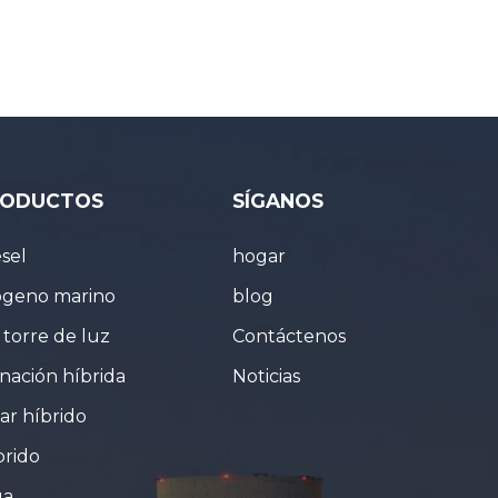
PRODUCTOS
SÍGANOS
sel
hogar
ógeno marino
blog
torre de luz
Contáctenos
inación híbrida
Noticias
ar híbrido
brido
ga