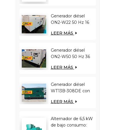
YUCHAI
YC12VC3000-D30
Generador diésel
ON2-W22 50 Hz 16
kW 20 kVA con
LEER MÁS
motor RICARDO
4YT23-20D
Generador diésel
ON2-W50 50 Hz 36
kW 45 kVA con
LEER MÁS
motor RICARDO
N4100ZDS-42
Generador diésel
WT13B-308DE con
motor RICARDO
LEER MÁS
ON-W344 de 50 Hz,
250 kW y 313 kVA
Alternador de 6,5 kW
de bajo consumo: