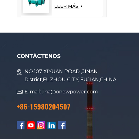
reduce la carga del
LEER MÁS
motor y mejora el
consumo de
combustible.
CONTÁCTENOS
NO.107 XIYUAN ROAD ,JINAN
District,FUZHOU CITY, FUJIAN,CHINA
E-mail: jina@onewpower.com
+86-15980204507