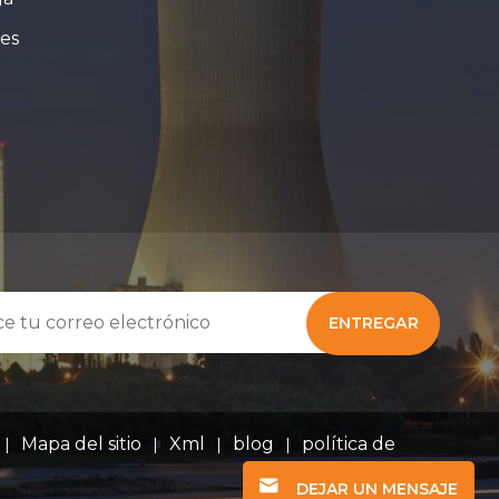
les
ENTREGAR
Mapa del sitio
Xml
blog
política de
|
|
|
|
DEJAR UN MENSAJE