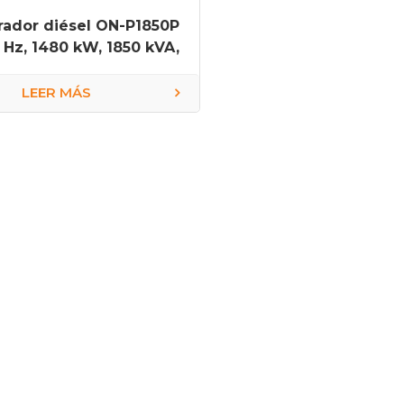
ador diésel ON-P1850P
 Hz, 1480 kW, 1850 kVA,
con motor Perkins
4016TAG1A.
LEER MÁS