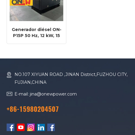
Generador diésel ON-
P15P 50 Hz, 12 kW, 15
kVA, motor Perkins
403A-15G2
NO.107 XIYUAN ROAD ,JINAN District,FUZHOU CITY,
FUJIAN,CHINA
E-mail: jina@onewpower.com
+86-15980204507