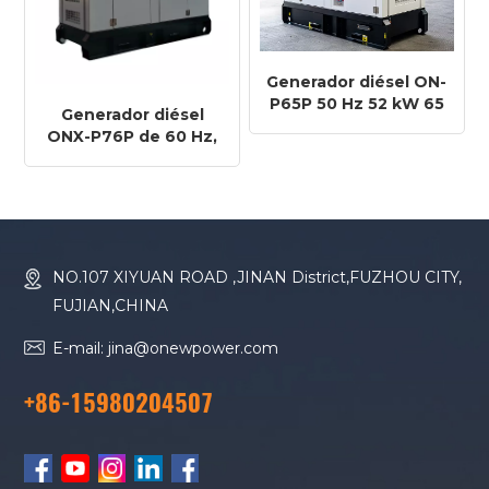
Generador diésel ON-
P65P 50 Hz 52 kW 65
Generador diésel
kVA con motor
ONX-P76P de 60 Hz,
Perkins 1104A-44TG1
61 kW y 76 kVA con
motor Perkins 1104A-
44TG1
NO.107 XIYUAN ROAD ,JINAN District,FUZHOU CITY,
FUJIAN,CHINA
E-mail: jina@onewpower.com
+86-15980204507