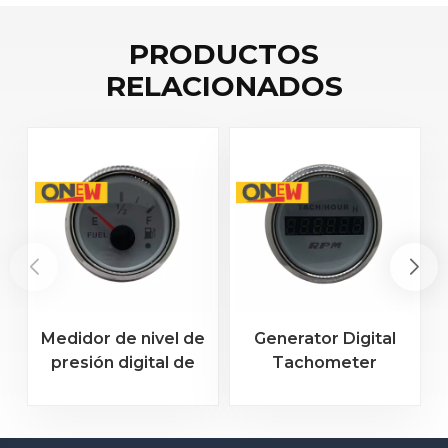
PRODUCTOS
RELACIONADOS
Medidor de nivel de
Generator Digital
presión digital de
Tachometer
aceite de motor, 0-
Hourmeter – 5-Digit
10 bar, 52 mm, para
RPM Gauge & Engine
temperatura y
Hour Counter for