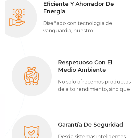
Eficiente Y Ahorrador De
Energía
Diseñado con tecnología de
vanguardia, nuestro
producto ofrece una
eficiencia excepcional al
tiempo que minimiza el
consumo de energía.
Respetuoso Con El
Medio Ambiente
No solo ofrecemos productos
de alto rendimiento, sino que
también nos esforzamos por
reducir la carga sobre la
Tierra.
Garantía De Seguridad
Desde sistemas inteligentes