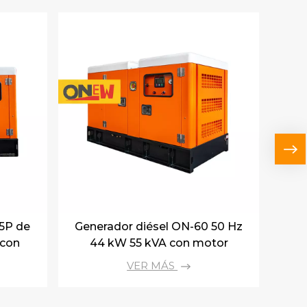
5P de
Generador diésel ON-60 50 Hz
Gen
 con
44 kW 55 kVA con motor
5
-G1
Cummins 4BTA3.9-G2
m
VER MÁS