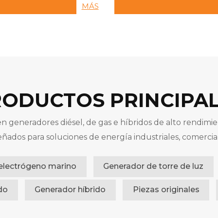
garantiza el máximo
estable garantizan el m
MÁS
ento y durabilidad.
tiempo de actividad en t
condiciones.
ODUCTOS PRINCIPA
n generadores diésel, de gas e híbridos de alto rendim
eñados para soluciones de energía industriales, comercia
electrógeno marino
Generador de torre de luz
do
Generador híbrido
Piezas originales