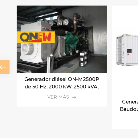
Generador diésel ON-M2500P
de 50 Hz, 2000 kW, 2500 kVA,
con motor MTU, 20 V, 4000 G23.
VER MÁS
Gener
Baudou
B1875