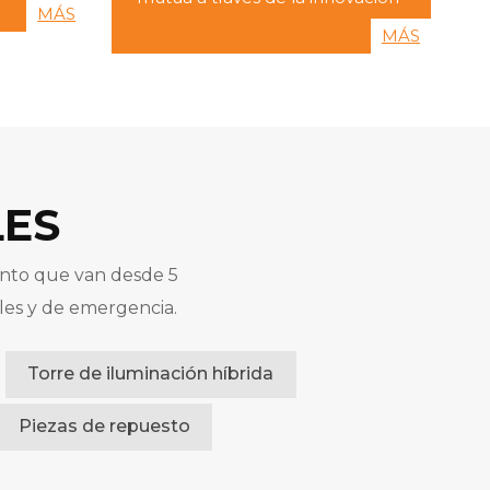
áximo
MÁS
compartida.
odas las
MÁS
LES
iento que van desde 5
les y de emergencia.
Torre de iluminación híbrida
Piezas de repuesto