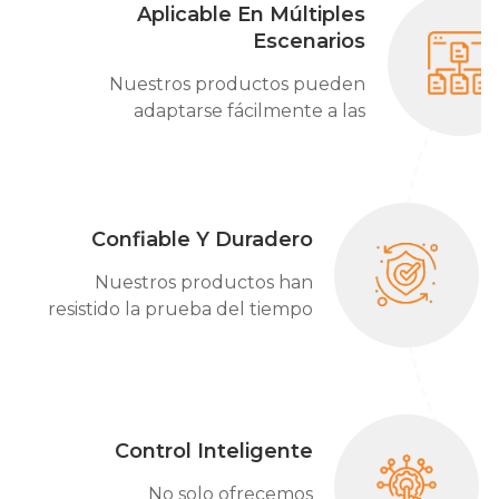
Aplicable En Múltiples
Escenarios
Nuestros productos pueden
adaptarse fácilmente a las
necesidades cambiantes,
garantizando servicios estables y
confiables en diferentes
campos.
Confiable Y Duradero
Nuestros productos han
resistido la prueba del tiempo
con una confiabilidad
inquebrantable y una
durabilidad excepcional.
Control Inteligente
No solo ofrecemos