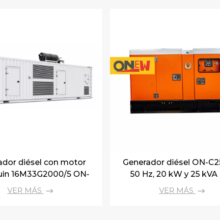
ador diésel con motor
Generador diésel ON-C2
in 16M33G2000/5 ON-
50 Hz, 20 kW y 25 kVA
P de 50 Hz, 1500 kW y
motor Cummins 4B3.9
VER MÁS
VER MÁS
1875 kVA