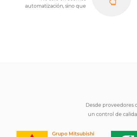
automatización, sino que
también creamos una
experiencia de vida cálida e
inteligente.
Desde proveedores de
un control de calid
Grupo Mitsubishi