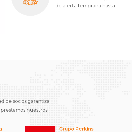
de alerta temprana hasta
sólidas protecciones físicas,
hemos diseñado cada detalle
para proteger lo que más
importa.
d de socios garantiza
e prestamos nuestros
a
Grupo Perkins