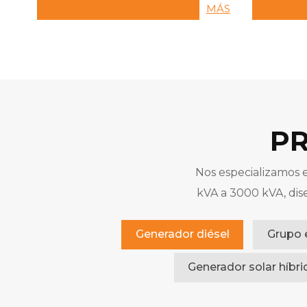
lo que 
MÁS
rendimi
PR
Nos especializamos e
kVA a 3000 kVA, dis
Generador diésel
Grupo 
Generador solar híbri