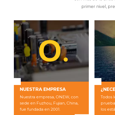
primer nivel, pr
O
O
NUESTRA EMPRESA
¿NECE
Nuestra empresa, ONEW, con
Tod
sede en Fuzhou, Fujian, China, fue
prueb
NUESTRA EMPRESA
¿NECE
fundada en 2001.
los est
Nuestra empresa, ONEW, con
Todos 
que
sede en Fuzhou, Fujian, China,
prueba
rend
MÁS
fue fundada en 2001.
los est